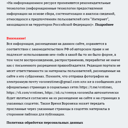
«На информационном ресурсе применяются рекомендательные
технологии (информационные технологии предоставления
информации на основе сбора, систематизации и анализа сведений,
относящихся к предпочтениям пользователей сети "Интернет",
находящихся на территории Российской Федерации)».
Подробнее
Внимание!
Вся информация, размещенная на данном сайте, охраняется в
соответствии с законодательством РФ об авторском праве и не
подлежит использованию кем-либо в какой бы то ни было форме, в
том числе воспроизведению, распространению, переработке не иначе
как с письменного разрешения правообладателя. Редакция портала не
несет ответственности за материалы пользователей, размещенные на
сайте и его субдоменах. Помните, что отправка фотографии на
электронную почту voroneztimes@gmail.com или же в сообщениях для
официальных страницах в социальных сетях
https://t.me/vrntimes
,
https://vk.com/vrntimes
,
https://ok.ru/vremya.voronezha
автоматически
будет являться согласием на их размещение на сайте и на страницах в
указанных соцсетях. Также Время Воронежа может передать
присланные через указанные страницы в соцсетях материалы в
сторонние паблики для публикации.
Политика обработки персональных данных