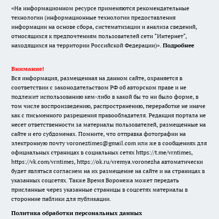
«На информационном ресурсе применяются рекомендательные
технологии (информационные технологии предоставления
информации на основе сбора, систематизации и анализа сведений,
относящихся к предпочтениям пользователей сети "Интернет",
находящихся на территории Российской Федерации)».
Подробнее
Внимание!
Вся информация, размещенная на данном сайте, охраняется в
соответствии с законодательством РФ об авторском праве и не
подлежит использованию кем-либо в какой бы то ни было форме, в
том числе воспроизведению, распространению, переработке не иначе
как с письменного разрешения правообладателя. Редакция портала не
несет ответственности за материалы пользователей, размещенные на
сайте и его субдоменах. Помните, что отправка фотографии на
электронную почту voroneztimes@gmail.com или же в сообщениях для
официальных страницах в социальных сетях
https://t.me/vrntimes
,
https://vk.com/vrntimes
,
https://ok.ru/vremya.voronezha
автоматически
будет являться согласием на их размещение на сайте и на страницах в
указанных соцсетях. Также Время Воронежа может передать
присланные через указанные страницы в соцсетях материалы в
сторонние паблики для публикации.
Политика обработки персональных данных