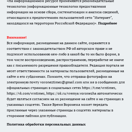
«На информационном ресурсе применяются рекомендательные
технологии (информационные технологии предоставления
информации на основе сбора, систематизации и анализа сведений,
относящихся к предпочтениям пользователей сети "Интернет",
находящихся на территории Российской Федерации)».
Подробнее
Внимание!
Вся информация, размещенная на данном сайте, охраняется в
соответствии с законодательством РФ об авторском праве и не
подлежит использованию кем-либо в какой бы то ни было форме, в
том числе воспроизведению, распространению, переработке не иначе
как с письменного разрешения правообладателя. Редакция портала не
несет ответственности за материалы пользователей, размещенные на
сайте и его субдоменах. Помните, что отправка фотографии на
электронную почту voroneztimes@gmail.com или же в сообщениях для
официальных страницах в социальных сетях
https://t.me/vrntimes
,
https://vk.com/vrntimes
,
https://ok.ru/vremya.voronezha
автоматически
будет являться согласием на их размещение на сайте и на страницах в
указанных соцсетях. Также Время Воронежа может передать
присланные через указанные страницы в соцсетях материалы в
сторонние паблики для публикации.
Политика обработки персональных данных