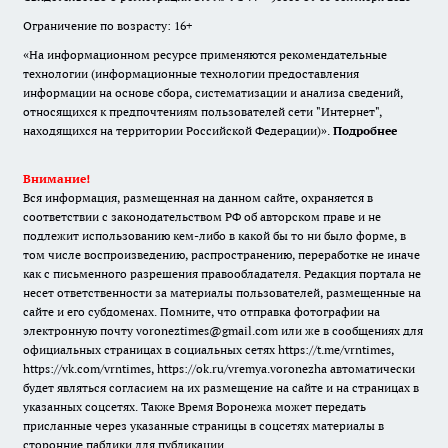
Ограничение по возрасту: 16+
«На информационном ресурсе применяются рекомендательные
технологии (информационные технологии предоставления
информации на основе сбора, систематизации и анализа сведений,
относящихся к предпочтениям пользователей сети "Интернет",
находящихся на территории Российской Федерации)».
Подробнее
Внимание!
Вся информация, размещенная на данном сайте, охраняется в
соответствии с законодательством РФ об авторском праве и не
подлежит использованию кем-либо в какой бы то ни было форме, в
том числе воспроизведению, распространению, переработке не иначе
как с письменного разрешения правообладателя. Редакция портала не
несет ответственности за материалы пользователей, размещенные на
сайте и его субдоменах. Помните, что отправка фотографии на
электронную почту voroneztimes@gmail.com или же в сообщениях для
официальных страницах в социальных сетях
https://t.me/vrntimes
,
https://vk.com/vrntimes
,
https://ok.ru/vremya.voronezha
автоматически
будет являться согласием на их размещение на сайте и на страницах в
указанных соцсетях. Также Время Воронежа может передать
присланные через указанные страницы в соцсетях материалы в
сторонние паблики для публикации.