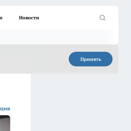
п
Новости
Принять
кция