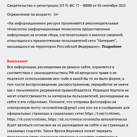
Свидетельство о регистрации ЭЛ № ФС 77 - 90000 от 05 сентября 2025
Ограничение по возрасту: 16+
«На информационном ресурсе применяются рекомендательные
технологии (информационные технологии предоставления
информации на основе сбора, систематизации и анализа сведений,
относящихся к предпочтениям пользователей сети "Интернет",
находящихся на территории Российской Федерации)».
Подробнее
Внимание!
Вся информация, размещенная на данном сайте, охраняется в
соответствии с законодательством РФ об авторском праве и не
подлежит использованию кем-либо в какой бы то ни было форме, в
том числе воспроизведению, распространению, переработке не иначе
как с письменного разрешения правообладателя. Редакция портала не
несет ответственности за материалы пользователей, размещенные на
сайте и его субдоменах. Помните, что отправка фотографии на
электронную почту voroneztimes@gmail.com или же в сообщениях для
официальных страницах в социальных сетях
https://t.me/vrntimes
,
https://vk.com/vrntimes
,
https://ok.ru/vremya.voronezha
автоматически
будет являться согласием на их размещение на сайте и на страницах в
указанных соцсетях. Также Время Воронежа может передать
присланные через указанные страницы в соцсетях материалы в