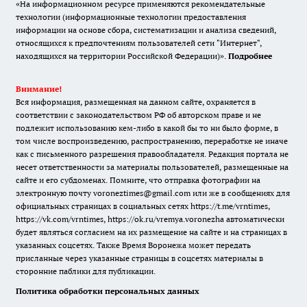
«На информационном ресурсе применяются рекомендательные
технологии (информационные технологии предоставления
информации на основе сбора, систематизации и анализа сведений,
относящихся к предпочтениям пользователей сети "Интернет",
находящихся на территории Российской Федерации)».
Подробнее
Внимание!
Вся информация, размещенная на данном сайте, охраняется в
соответствии с законодательством РФ об авторском праве и не
подлежит использованию кем-либо в какой бы то ни было форме, в
том числе воспроизведению, распространению, переработке не иначе
как с письменного разрешения правообладателя. Редакция портала не
несет ответственности за материалы пользователей, размещенные на
сайте и его субдоменах. Помните, что отправка фотографии на
электронную почту voroneztimes@gmail.com или же в сообщениях для
официальных страницах в социальных сетях
https://t.me/vrntimes
,
https://vk.com/vrntimes
,
https://ok.ru/vremya.voronezha
автоматически
будет являться согласием на их размещение на сайте и на страницах в
указанных соцсетях. Также Время Воронежа может передать
присланные через указанные страницы в соцсетях материалы в
сторонние паблики для публикации.
Политика обработки персональных данных