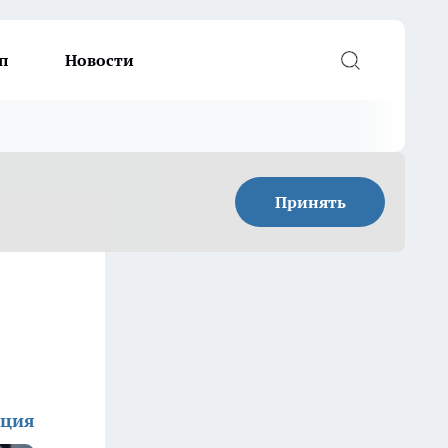
п
Новости
Принять
кция