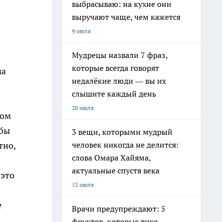
выбрасываю: на кухне они
выручают чаще, чем кажется
9 июля
Мудрецы назвали 7 фраз,
которые всегда говорят
ма
недалёкие люди — вы их
слышите каждый день
20 июля
том
 бы
3 вещи, которыми мудрый
человек никогда не делится:
тно,
слова Омара Хайяма,
актуальные спустя века
 это
13 июля
е
Врачи предупреждают: 5
фруктов, которые тихо