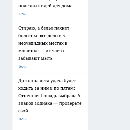
полезных идей для дома
17:48
Стираю, а белье пахнет
болотом: всё дело в 3
неочевидных местах в
машинке — их часто
забывают мыть
16:44
До конца лета удача будет
ходить за ними по пятам:
Огненная Лошадь выбрала 5
знаков зодиака — проверьте
свой
16:12