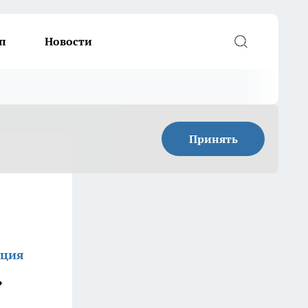
п
Новости
Принять
кция
ь