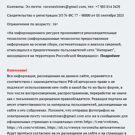
Контакты: Эл.почта: voroneztimes@gmail.com, тел: +7 985 814 3429
Свидетельство о регистрации ЭЛ № ФС 77 - 90000 от 05 сентября 2025
Ограничение по возрасту: 16+
«На информационном ресурсе применяются рекомендательные
технологии (информационные технологии предоставления
информации на основе сбора, систематизации и анализа сведений,
относящихся к предпочтениям пользователей сети "Интернет",
находящихся на территории Российской Федерации)».
Подробнее
Внимание!
Вся информация, размещенная на данном сайте, охраняется в
соответствии с законодательством РФ об авторском праве и не
подлежит использованию кем-либо в какой бы то ни было форме, в
том числе воспроизведению, распространению, переработке не иначе
как с письменного разрешения правообладателя. Редакция портала не
несет ответственности за материалы пользователей, размещенные на
сайте и его субдоменах. Помните, что отправка фотографии на
электронную почту voroneztimes@gmail.com или же в сообщениях для
официальных страницах в социальных сетях
https://t.me/vrntimes
,
https://vk.com/vrntimes
,
https://ok.ru/vremya.voronezha
автоматически
будет являться согласием на их размещение на сайте и на страницах в