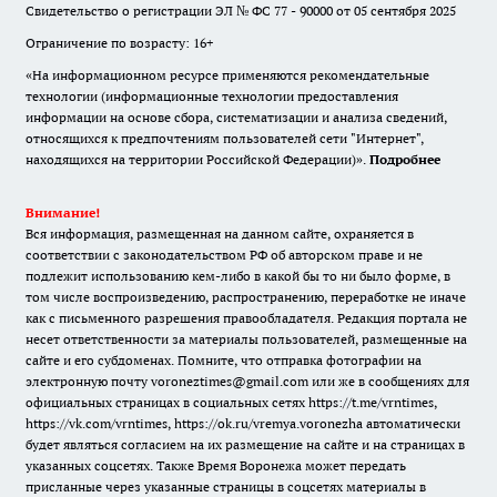
Свидетельство о регистрации ЭЛ № ФС 77 - 90000 от 05 сентября 2025
Ограничение по возрасту: 16+
«На информационном ресурсе применяются рекомендательные
технологии (информационные технологии предоставления
информации на основе сбора, систематизации и анализа сведений,
относящихся к предпочтениям пользователей сети "Интернет",
находящихся на территории Российской Федерации)».
Подробнее
Внимание!
Вся информация, размещенная на данном сайте, охраняется в
соответствии с законодательством РФ об авторском праве и не
подлежит использованию кем-либо в какой бы то ни было форме, в
том числе воспроизведению, распространению, переработке не иначе
как с письменного разрешения правообладателя. Редакция портала не
несет ответственности за материалы пользователей, размещенные на
сайте и его субдоменах. Помните, что отправка фотографии на
электронную почту voroneztimes@gmail.com или же в сообщениях для
официальных страницах в социальных сетях
https://t.me/vrntimes
,
https://vk.com/vrntimes
,
https://ok.ru/vremya.voronezha
автоматически
будет являться согласием на их размещение на сайте и на страницах в
указанных соцсетях. Также Время Воронежа может передать
присланные через указанные страницы в соцсетях материалы в