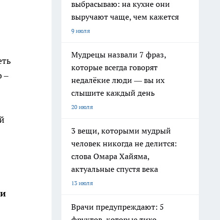
выбрасываю: на кухне они
выручают чаще, чем кажется
9 июля
Мудрецы назвали 7 фраз,
еть
которые всегда говорят
 –
недалёкие люди — вы их
слышите каждый день
20 июля
ой
3 вещи, которыми мудрый
человек никогда не делится:
слова Омара Хайяма,
актуальные спустя века
13 июля
ши
Врачи предупреждают: 5
фруктов, которые тихо