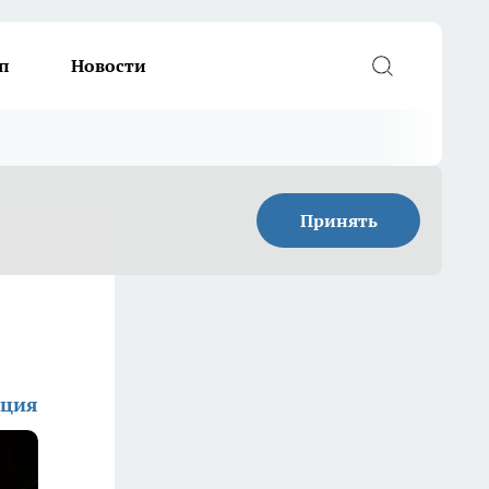
п
Новости
Принять
кция