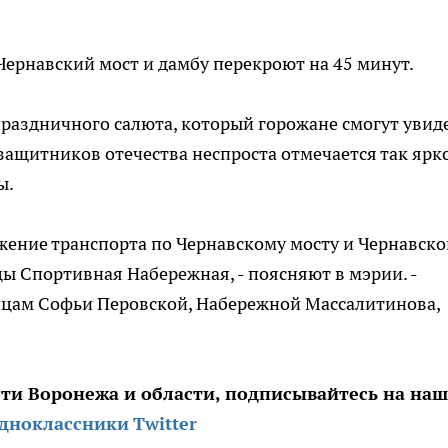
 Чернавский мост и дамбу перекроют на 45 минут.
раздничного салюта, который горожане смогут увид
 защитников отечества неспроста отмечается так ярко
ы.
вижение транспорта по Чернавскому мосту и Чернавск
цы Спортивная Набережная, - поясняют в мэрии. -
ицам Софьи Перовской, Набережной Массалитинова,
сти Воронежа и области, подписывайтесь на на
дноклассники
Twitter