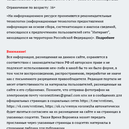
Ограничение по возрасту: 16+
«На информационном ресурсе применяются рекомендательные
технологии (информационные технологии предоставления
информации на основе сбора, систематизации и анализа сведений,
относящихся к предпочтениям пользователей сети "Интернет",
находящихся на территории Российской Федерации)».
Подробнее
Внимание!
Вся информация, размещенная на данном сайте, охраняется в
соответствии с законодательством РФ об авторском праве и не
подлежит использованию кем-либо в какой бы то ни было форме, в
том числе воспроизведению, распространению, переработке не иначе
как с письменного разрешения правообладателя. Редакция портала не
несет ответственности за материалы пользователей, размещенные на
сайте и его субдоменах. Помните, что отправка фотографии на
электронную почту voroneztimes@gmail.com или же в сообщениях для
официальных страницах в социальных сетях
https://t.me/vrntimes
,
https://vk.com/vrntimes
,
https://ok.ru/vremya.voronezha
автоматически
будет являться согласием на их размещение на сайте и на страницах в
указанных соцсетях. Также Время Воронежа может передать
присланные через указанные страницы в соцсетях материалы в
сторонние паблики для публикации.