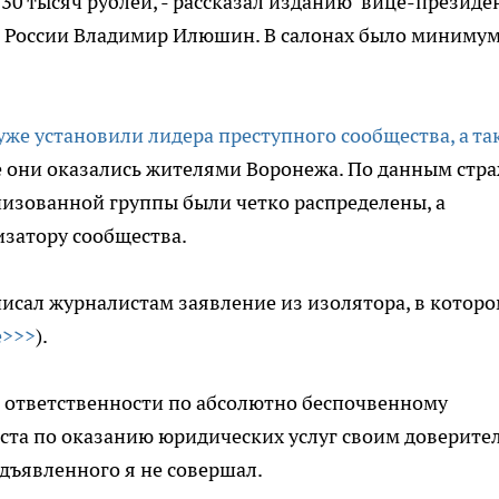
 30 тысяч рублей, - рассказал изданию вице-президе
а России Владимир Илюшин. В салонах было минимум
уже установили лидера преступного сообщества, а та
 они оказались жителями Воронежа. По данным стр
низованной группы были четко распределены, а
изатору сообщества.
писал журналистам заявление из изолятора, в котор
е>>>
).
й ответственности по абсолютно беспочвенному
ста по оказанию юридических услуг своим доверите
едъявленного я не совершал.