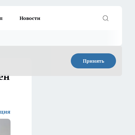
п
Новости
Принять
ен
кция