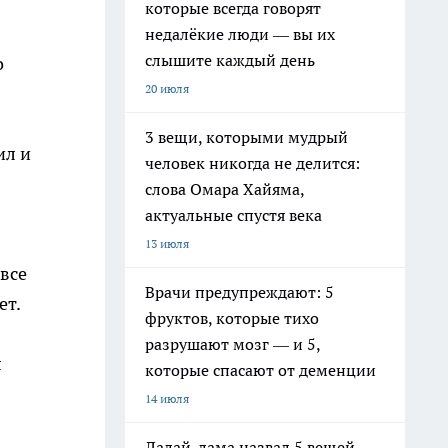
которые всегда говорят
недалёкие люди — вы их
слышите каждый день
о
20 июля
3 вещи, которыми мудрый
ил и
человек никогда не делится:
слова Омара Хайяма,
актуальные спустя века
13 июля
 все
Врачи предупреждают: 5
ет.
фруктов, которые тихо
разрушают мозг — и 5,
л
которые спасают от деменции
14 июля
Далай-лама назвал 5 вещей,