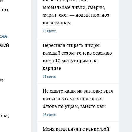
нт
аномальные ливни, смерчи,
 по
жара и снег — новый прогноз
по регионам
13 июля
кже
ажей
Перестала стирать шторы
каждый сезон: теперь освежаю
их за 10 минут прямо на
карнизе
13 июля
ом
Не ешьте каши на завтрак: врач
назвала 3 самых полезных
блюда по утрам, вместо каш
лям,
16 июля
Меня развернули с канистрой