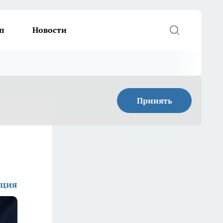
п
Новости
Принять
кция