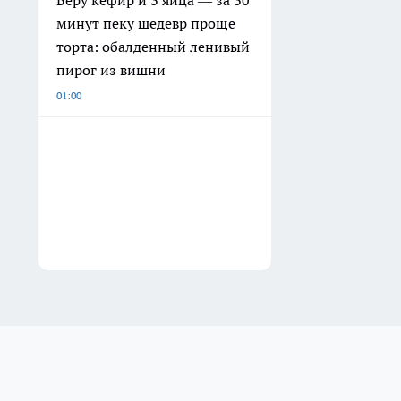
Беру кефир и 3 яйца — за 30
минут пеку шедевр проще
торта: обалденный ленивый
пирог из вишни
01:00