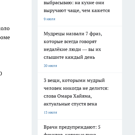
выбрасываю: на кухне они
выручают чаще, чем кажется
9 июля
коло
Мудрецы назвали 7 фраз,
роме
которые всегда говорят
недалёкие люди — вы их
слышите каждый день
20 июля
0
3 вещи, которыми мудрый
человек никогда не делится:
слова Омара Хайяма,
актуальные спустя века
13 июля
Врачи предупреждают: 5
фруктов, которые тихо