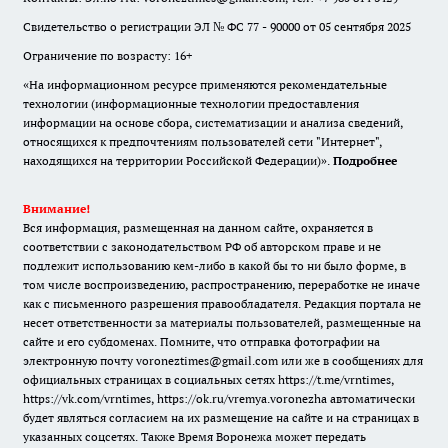
Свидетельство о регистрации ЭЛ № ФС 77 - 90000 от 05 сентября 2025
Ограничение по возрасту: 16+
«На информационном ресурсе применяются рекомендательные
технологии (информационные технологии предоставления
информации на основе сбора, систематизации и анализа сведений,
относящихся к предпочтениям пользователей сети "Интернет",
находящихся на территории Российской Федерации)».
Подробнее
Внимание!
Вся информация, размещенная на данном сайте, охраняется в
соответствии с законодательством РФ об авторском праве и не
подлежит использованию кем-либо в какой бы то ни было форме, в
том числе воспроизведению, распространению, переработке не иначе
как с письменного разрешения правообладателя. Редакция портала не
несет ответственности за материалы пользователей, размещенные на
сайте и его субдоменах. Помните, что отправка фотографии на
электронную почту voroneztimes@gmail.com или же в сообщениях для
официальных страницах в социальных сетях
https://t.me/vrntimes
,
https://vk.com/vrntimes
,
https://ok.ru/vremya.voronezha
автоматически
будет являться согласием на их размещение на сайте и на страницах в
указанных соцсетях. Также Время Воронежа может передать