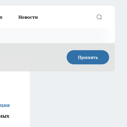
п
Новости
Принять
кция
ьных