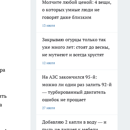
Молчите любой ценой: 4 вещи,
о которых умные люди не
говорят даже близким
13 июля
Закрываю огурцы только так
уже много лет: стоят до весны,
не мутнеют и всегда хрустят
12 июля
ра
На АЗС закончился 95-й:
можно ли один раз залить 92-й
— турбированный двигатель
ить
ошибок не прощает
а
27 июля
Добавляю 2 капли в воду — и
пыль не липнет к мебели