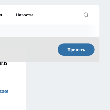
п
Новости
Принять
ть
кция