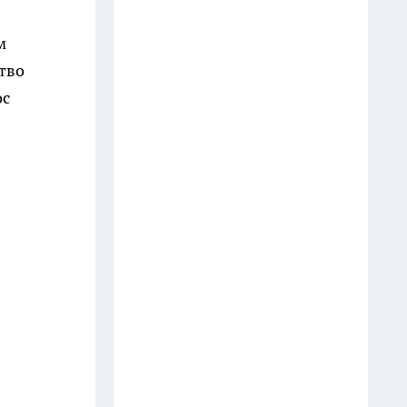
телефон? Юристы объяснили,
как правильно реагировать
м
водителю
тво
18 июля
ос
Оказывается, хозяйственное
мыло умеет гораздо больше: 10
бытовых секретов опытных
хозяек
11 июля
Две ложки в таз — и жёлтый
налёт с ванны сходит без
скребка: теперь чищу только
так
16 июля