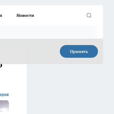
п
Новости
Принять
о
кция