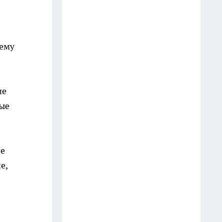
ответил на этот вопрос очень
точно
20 июля
тему
Мудрецы назвали 7 фраз,
которые всегда говорят
недалёкие люди — вы их
ие
слышите каждый день
дые
20 июля
3 вещи, которыми мудрый
человек никогда не делится:
ие
слова Омара Хайяма,
е,
актуальные спустя века
13 июля
Врачи предупреждают: 5
фруктов, которые тихо