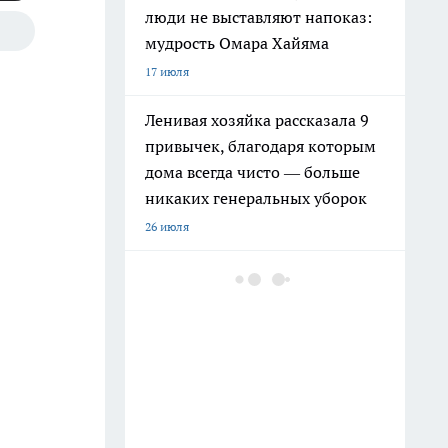
люди не выставляют напоказ:
мудрость Омара Хайяма
17 июля
Ленивая хозяйка рассказала 9
привычек, благодаря которым
дома всегда чисто — больше
никаких генеральных уборок
26 июля
Крышки от бутылок больше не
выбрасываю: на кухне они
выручают чаще, чем кажется
9 июля
Почему сил нет даже после
отдыха: Борис Пастернак