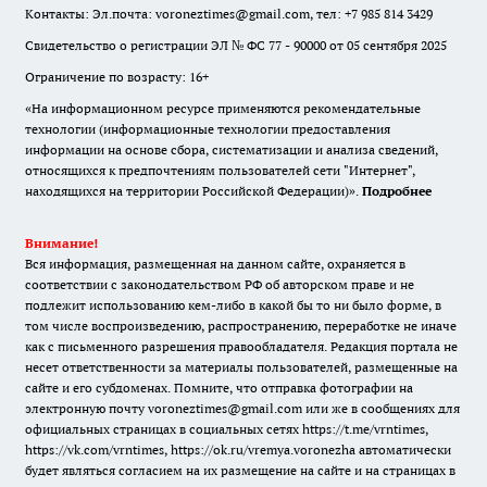
Контакты: Эл.почта: voroneztimes@gmail.com, тел: +7 985 814 3429
Свидетельство о регистрации ЭЛ № ФС 77 - 90000 от 05 сентября 2025
Ограничение по возрасту: 16+
«На информационном ресурсе применяются рекомендательные
технологии (информационные технологии предоставления
информации на основе сбора, систематизации и анализа сведений,
относящихся к предпочтениям пользователей сети "Интернет",
находящихся на территории Российской Федерации)».
Подробнее
Внимание!
Вся информация, размещенная на данном сайте, охраняется в
соответствии с законодательством РФ об авторском праве и не
подлежит использованию кем-либо в какой бы то ни было форме, в
том числе воспроизведению, распространению, переработке не иначе
как с письменного разрешения правообладателя. Редакция портала не
несет ответственности за материалы пользователей, размещенные на
сайте и его субдоменах. Помните, что отправка фотографии на
электронную почту voroneztimes@gmail.com или же в сообщениях для
официальных страницах в социальных сетях
https://t.me/vrntimes
,
https://vk.com/vrntimes
,
https://ok.ru/vremya.voronezha
автоматически
будет являться согласием на их размещение на сайте и на страницах в