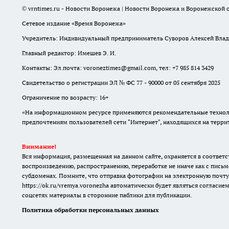
© vrntimes.ru - Новости Воронежа | Новости Воронежа и Воронежской о
Сетевое издание «Время Воронежа»
Учредитель: Индивидуальный предприниматель Суворов Алексей Вла
Главный редактор: Имешев Э. И.
Контакты: Эл.почта: voroneztimes@gmail.com, тел: +7 985 814 3429
Свидетельство о регистрации ЭЛ № ФС 77 - 90000 от 05 сентября 2025
Ограничение по возрасту: 16+
«На информационном ресурсе применяются рекомендательные техноло
предпочтениям пользователей сети "Интернет", находящихся на терр
Внимание!
Вся информация, размещенная на данном сайте, охраняется в соответс
воспроизведению, распространению, переработке не иначе как с письм
субдоменах. Помните, что отправка фотографии на электронную почту
https://ok.ru/vremya.voronezha
автоматически будет являться согласием
соцсетях материалы в сторонние паблики для публикации.
Политика обработки персональных данных