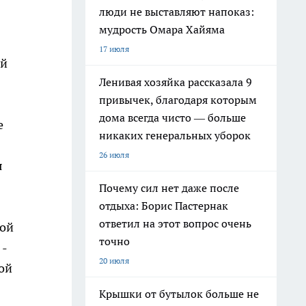
люди не выставляют напоказ:
мудрость Омара Хайяма
17 июля
ой
Ленивая хозяйка рассказала 9
привычек, благодаря которым
дома всегда чисто — больше
е
никаких генеральных уборок
26 июля
я
Почему сил нет даже после
отдыха: Борис Пастернак
ответил на этот вопрос очень
ной
точно
 -
20 июля
ой
Крышки от бутылок больше не