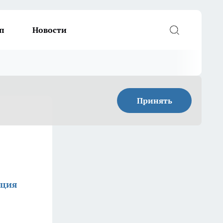
п
Новости
Принять
кция