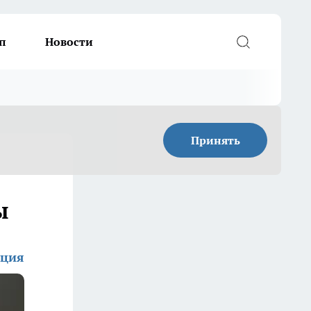
п
Новости
Принять
ы
кция