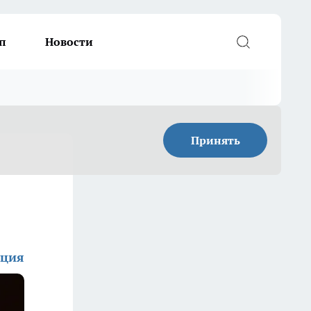
п
Новости
Принять
кция