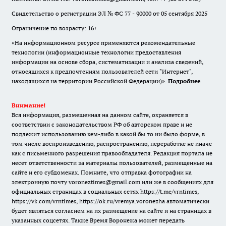
Свидетельство о регистрации ЭЛ № ФС 77 - 90000 от 05 сентября 2025
Ограничение по возрасту: 16+
«На информационном ресурсе применяются рекомендательные
технологии (информационные технологии предоставления
информации на основе сбора, систематизации и анализа сведений,
относящихся к предпочтениям пользователей сети "Интернет",
находящихся на территории Российской Федерации)».
Подробнее
Внимание!
Вся информация, размещенная на данном сайте, охраняется в
соответствии с законодательством РФ об авторском праве и не
подлежит использованию кем-либо в какой бы то ни было форме, в
том числе воспроизведению, распространению, переработке не иначе
как с письменного разрешения правообладателя. Редакция портала не
несет ответственности за материалы пользователей, размещенные на
сайте и его субдоменах. Помните, что отправка фотографии на
электронную почту voroneztimes@gmail.com или же в сообщениях для
официальных страницах в социальных сетях
https://t.me/vrntimes
,
https://vk.com/vrntimes
,
https://ok.ru/vremya.voronezha
автоматически
будет являться согласием на их размещение на сайте и на страницах в
указанных соцсетях. Также Время Воронежа может передать