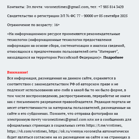
Контакты: Эл.почта: voroneztimes@gmail.com, тел: +7 985 814 3429
Свидетельство о регистрации ЭЛ № ФС 77 - 90000 от 05 сентября 2025
Ограничение по возрасту: 16+
«На информационном ресурсе применяются рекомендательные
технологии (информационные технологии предоставления
информации на основе сбора, систематизации и анализа сведений,
относящихся к предпочтениям пользователей сети "Интернет",
находящихся на территории Российской Федерации)».
Подробнее
Внимание!
Вся информация, размещенная на данном сайте, охраняется в
соответствии с законодательством РФ об авторском праве и не
подлежит использованию кем-либо в какой бы то ни было форме, в
том числе воспроизведению, распространению, переработке не иначе
как с письменного разрешения правообладателя. Редакция портала не
несет ответственности за материалы пользователей, размещенные на
сайте и его субдоменах. Помните, что отправка фотографии на
электронную почту voroneztimes@gmail.com или же в сообщениях для
официальных страницах в социальных сетях
https://t.me/vrntimes
,
https://vk.com/vrntimes
,
https://ok.ru/vremya.voronezha
автоматически
будет являться согласием на их размещение на сайте и на страницах в