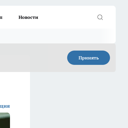
п
Новости
Принять
кция