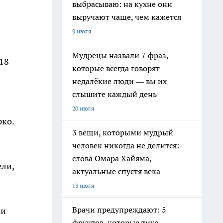
выбрасываю: на кухне они
выручают чаще, чем кажется
9 июля
Мудрецы назвали 7 фраз,
18
которые всегда говорят
недалёкие люди — вы их
слышите каждый день
20 июля
рко.
3 вещи, которыми мудрый
человек никогда не делится:
слова Омара Хайяма,
ели,
актуальные спустя века
13 июля
Врачи предупреждают: 5
ми
фруктов, которые тихо