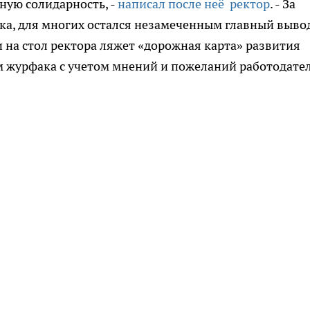
ную солидарность, -
написал после неё ректор
. - За
ка, для многих остался незамеченным главный выво
и на стол ректора ляжет «дорожная карта» развития
м журфака с учетом мнений и пожеланий работодате