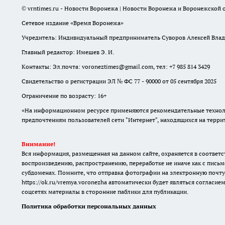
© vrntimes.ru - Новости Воронежа | Новости Воронежа и Воронежской о
Сетевое издание «Время Воронежа»
Учредитель: Индивидуальный предприниматель Суворов Алексей Вла
Главный редактор: Имешев Э. И.
Контакты: Эл.почта: voroneztimes@gmail.com, тел: +7 985 814 3429
Свидетельство о регистрации ЭЛ № ФС 77 - 90000 от 05 сентября 2025
Ограничение по возрасту: 16+
«На информационном ресурсе применяются рекомендательные техноло
предпочтениям пользователей сети "Интернет", находящихся на терр
Внимание!
Вся информация, размещенная на данном сайте, охраняется в соответс
воспроизведению, распространению, переработке не иначе как с письм
субдоменах. Помните, что отправка фотографии на электронную почту
https://ok.ru/vremya.voronezha
автоматически будет являться согласием
соцсетях материалы в сторонние паблики для публикации.
Политика обработки персональных данных