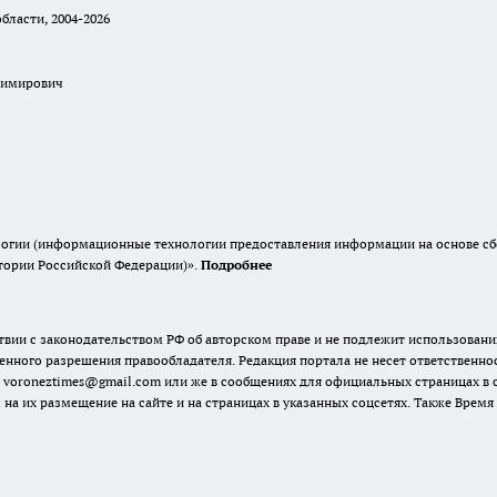
бласти, 2004-2026
димирович
гии (информационные технологии предоставления информации на основе сбор
итории Российской Федерации)».
Подробнее
твии с законодательством РФ об авторском праве и не подлежит использовани
енного разрешения правообладателя. Редакция портала не несет ответственно
 voroneztimes@gmail.com или же в сообщениях для официальных страницах в
 на их размещение на сайте и на страницах в указанных соцсетях. Также Вре