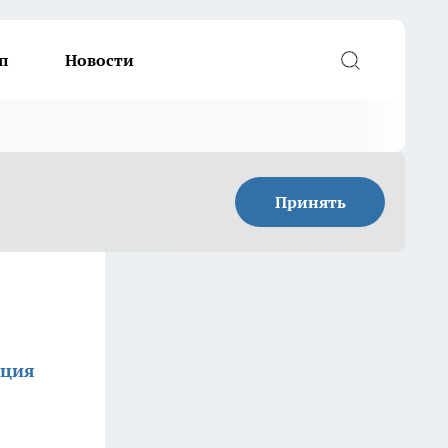
п
Новости
Принять
кция