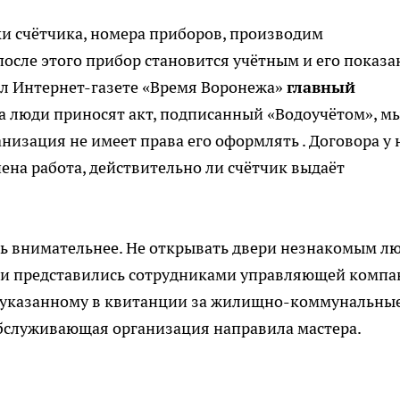
и счётчика, номера приборов, производим
после этого прибор становится учётным и его показа
ал Интернет-газете «Время Воронежа»
главный
гда люди приносят акт, подписанный «Водоучётом», м
низация не имеет права его оформлять . Договора у н
ена работа, действительно ли счётчик выдаёт
ть внимательнее. Не открывать двери незнакомым л
гости представились сотрудниками управляющей компа
у, указанному в квитанции за жилищно-коммунальны
 обслуживающая организация направила мастера.