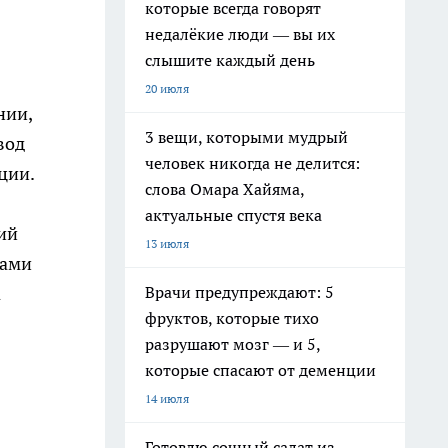
которые всегда говорят
недалёкие люди — вы их
слышите каждый день
20 июля
нии,
3 вещи, которыми мудрый
вод
человек никогда не делится:
ции.
слова Омара Хайяма,
актуальные спустя века
ий
13 июля
ками
Врачи предупреждают: 5
а
фруктов, которые тихо
разрушают мозг — и 5,
которые спасают от деменции
14 июля
Готовлю сочный салат из