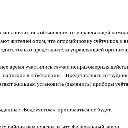
домов появились объявления от управляющей компа
ют жителей о том, что опломбировку счётчиков и в
водить только представители управляющей организа
еднее время участились случаи неправомерных действ
- написано в объявлении. – Представляясь сотрудни
агают жильцам установить (заменить) приборы учёт
ыданные «Водоучётом», приниматься не будут.
о района нам пояснили, что федеральный закон