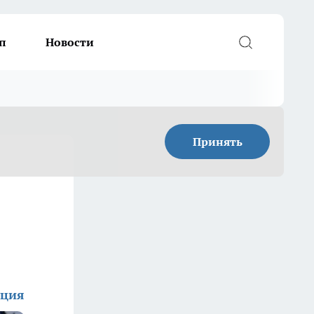
п
Новости
Принять
кция