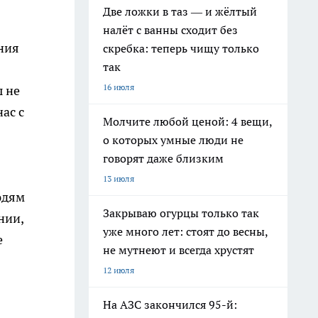
Две ложки в таз — и жёлтый
налёт с ванны сходит без
ния
скребка: теперь чищу только
так
16 июля
ы не
ас с
Молчите любой ценой: 4 вещи,
о которых умные люди не
говорят даже близким
13 июля
юдям
Закрываю огурцы только так
нии,
уже много лет: стоят до весны,
е
не мутнеют и всегда хрустят
12 июля
На АЗС закончился 95-й: