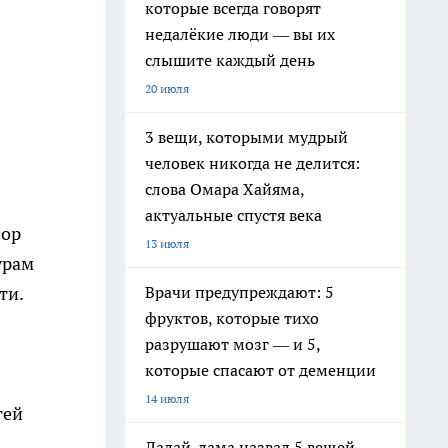
которые всегда говорят
недалёкие люди — вы их
слышите каждый день
20 июля
3 вещи, которыми мудрый
человек никогда не делится:
слова Омара Хайяма,
актуальные спустя века
бор
13 июля
урам
Врачи предупреждают: 5
ти.
фруктов, которые тихо
разрушают мозг — и 5,
которые спасают от деменции
14 июля
гей
Далай-лама назвал 5 вещей,