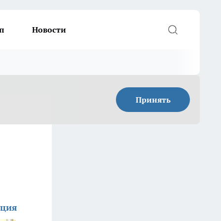
п
Новости
Принять
кция