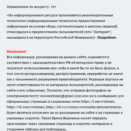
Ограничение по возрасту: 16+
«На информационном ресурсе применяются рекомендательные
технологии (информационные технологии предоставления
информации на основе сбора, систематизации и анализа сведений,
относящихся к предпочтениям пользователей сети "Интернет",
находящихся на территории Российской Федерации)».
Подробнее
Внимание!
Вся информация, размещенная на данном сайте, охраняется в
соответствии с законодательством РФ об авторском праве и не
подлежит использованию кем-либо в какой бы то ни было форме, в
том числе воспроизведению, распространению, переработке не иначе
как с письменного разрешения правообладателя. Редакция портала не
несет ответственности за материалы пользователей, размещенные на
сайте и его субдоменах. Помните, что отправка фотографии на
электронную почту voroneztimes@gmail.com или же в сообщениях для
официальных страницах в социальных сетях
https://t.me/vrntimes
,
https://vk.com/vrntimes
,
https://ok.ru/vremya.voronezha
автоматически
будет являться согласием на их размещение на сайте и на страницах в
указанных соцсетях. Также Время Воронежа может передать
присланные через указанные страницы в соцсетях материалы в
сторонние паблики для публикации.