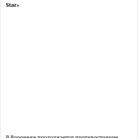
Star»
В Воронеже продолжается противостояние