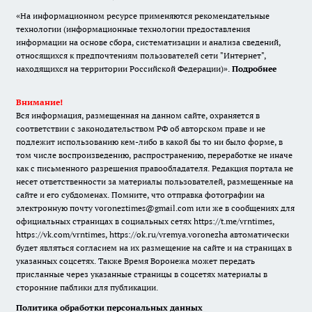
«На информационном ресурсе применяются рекомендательные
технологии (информационные технологии предоставления
информации на основе сбора, систематизации и анализа сведений,
относящихся к предпочтениям пользователей сети "Интернет",
находящихся на территории Российской Федерации)».
Подробнее
Внимание!
Вся информация, размещенная на данном сайте, охраняется в
соответствии с законодательством РФ об авторском праве и не
подлежит использованию кем-либо в какой бы то ни было форме, в
том числе воспроизведению, распространению, переработке не иначе
как с письменного разрешения правообладателя. Редакция портала не
несет ответственности за материалы пользователей, размещенные на
сайте и его субдоменах. Помните, что отправка фотографии на
электронную почту voroneztimes@gmail.com или же в сообщениях для
официальных страницах в социальных сетях
https://t.me/vrntimes
,
https://vk.com/vrntimes
,
https://ok.ru/vremya.voronezha
автоматически
будет являться согласием на их размещение на сайте и на страницах в
указанных соцсетях. Также Время Воронежа может передать
присланные через указанные страницы в соцсетях материалы в
сторонние паблики для публикации.
Политика обработки персональных данных