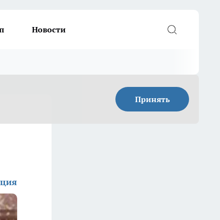
п
Новости
Принять
кция