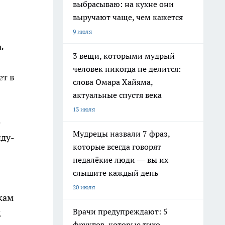
выбрасываю: на кухне они
выручают чаще, чем кажется
9 июля
ь
3 вещи, которыми мудрый
человек никогда не делится:
ет в
слова Омара Хайяма,
актуальные спустя века
13 июля
е
Мудрецы назвали 7 фраз,
иду-
которые всегда говорят
недалёкие люди — вы их
слышите каждый день
20 июля
кам
Врачи предупреждают: 5
д
фруктов, которые тихо