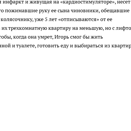
ая инфаркт и живущая на «кардиостимуляторе», несет
 что пожимавшие руку ее сына чиновники, обещавшие
олясочнику, уже 5 лет «отписываются» от ее
 их трехкомнатную квартиру на меньшую, но с лифт
ы, когда она умрет, Игорь смог бы жить
нной и туалете, готовить еду и выбираться из кварти