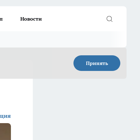
п
Новости
Принять
кция