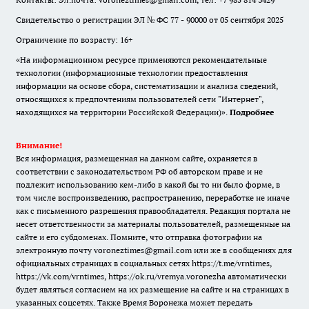
Свидетельство о регистрации ЭЛ № ФС 77 - 90000 от 05 сентября 2025
Ограничение по возрасту: 16+
«На информационном ресурсе применяются рекомендательные
технологии (информационные технологии предоставления
информации на основе сбора, систематизации и анализа сведений,
относящихся к предпочтениям пользователей сети "Интернет",
находящихся на территории Российской Федерации)».
Подробнее
Внимание!
Вся информация, размещенная на данном сайте, охраняется в
соответствии с законодательством РФ об авторском праве и не
подлежит использованию кем-либо в какой бы то ни было форме, в
том числе воспроизведению, распространению, переработке не иначе
как с письменного разрешения правообладателя. Редакция портала не
несет ответственности за материалы пользователей, размещенные на
сайте и его субдоменах. Помните, что отправка фотографии на
электронную почту voroneztimes@gmail.com или же в сообщениях для
официальных страницах в социальных сетях
https://t.me/vrntimes
,
https://vk.com/vrntimes
,
https://ok.ru/vremya.voronezha
автоматически
будет являться согласием на их размещение на сайте и на страницах в
указанных соцсетях. Также Время Воронежа может передать