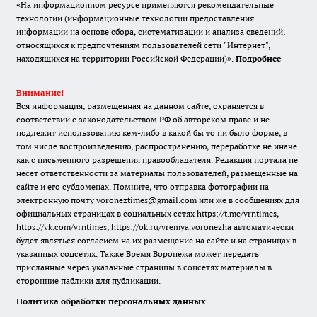
«На информационном ресурсе применяются рекомендательные
технологии (информационные технологии предоставления
информации на основе сбора, систематизации и анализа сведений,
относящихся к предпочтениям пользователей сети "Интернет",
находящихся на территории Российской Федерации)».
Подробнее
Внимание!
Вся информация, размещенная на данном сайте, охраняется в
соответствии с законодательством РФ об авторском праве и не
подлежит использованию кем-либо в какой бы то ни было форме, в
том числе воспроизведению, распространению, переработке не иначе
как с письменного разрешения правообладателя. Редакция портала не
несет ответственности за материалы пользователей, размещенные на
сайте и его субдоменах. Помните, что отправка фотографии на
электронную почту voroneztimes@gmail.com или же в сообщениях для
официальных страницах в социальных сетях
https://t.me/vrntimes
,
https://vk.com/vrntimes
,
https://ok.ru/vremya.voronezha
автоматически
будет являться согласием на их размещение на сайте и на страницах в
указанных соцсетях. Также Время Воронежа может передать
присланные через указанные страницы в соцсетях материалы в
сторонние паблики для публикации.
Политика обработки персональных данных