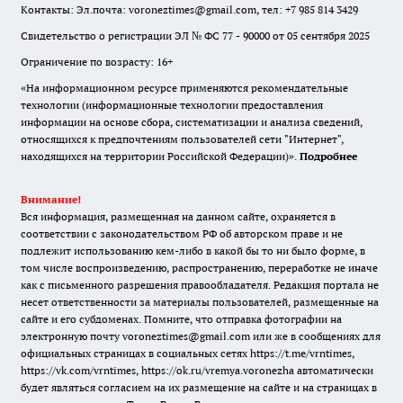
Контакты: Эл.почта: voroneztimes@gmail.com, тел: +7 985 814 3429
Свидетельство о регистрации ЭЛ № ФС 77 - 90000 от 05 сентября 2025
Ограничение по возрасту: 16+
«На информационном ресурсе применяются рекомендательные
технологии (информационные технологии предоставления
информации на основе сбора, систематизации и анализа сведений,
относящихся к предпочтениям пользователей сети "Интернет",
находящихся на территории Российской Федерации)».
Подробнее
Внимание!
Вся информация, размещенная на данном сайте, охраняется в
соответствии с законодательством РФ об авторском праве и не
подлежит использованию кем-либо в какой бы то ни было форме, в
том числе воспроизведению, распространению, переработке не иначе
как с письменного разрешения правообладателя. Редакция портала не
несет ответственности за материалы пользователей, размещенные на
сайте и его субдоменах. Помните, что отправка фотографии на
электронную почту voroneztimes@gmail.com или же в сообщениях для
официальных страницах в социальных сетях
https://t.me/vrntimes
,
https://vk.com/vrntimes
,
https://ok.ru/vremya.voronezha
автоматически
будет являться согласием на их размещение на сайте и на страницах в