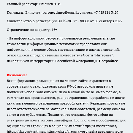
Главный редактор: Имешев Э. И.
Контакты: Эл.почта: voroneztimes@gmail.com, тел: +7 985 814 3429
Свидетельство о регистрации ЭЛ № ФС 77 - 90000 от 05 сентября 2025
Ограничение по возрасту: 16+
«На информационном ресурсе применяются рекомендательные
технологии (информационные технологии предоставления
информации на основе сбора, систематизации и анализа сведений,
относящихся к предпочтениям пользователей сети "Интернет",
находящихся на территории Российской Федерации)».
Подробнее
Внимание!
Вся информация, размещенная на данном сайте, охраняется в
соответствии с законодательством РФ об авторском праве и не
подлежит использованию кем-либо в какой бы то ни было форме, в
том числе воспроизведению, распространению, переработке не иначе
как с письменного разрешения правообладателя. Редакция портала не
несет ответственности за материалы пользователей, размещенные на
сайте и его субдоменах. Помните, что отправка фотографии на
электронную почту voroneztimes@gmail.com или же в сообщениях для
официальных страницах в социальных сетях
https://t.me/vrntimes
,
https://vk.com/vrntimes
,
https://ok.ru/vremya.voronezha
автоматически