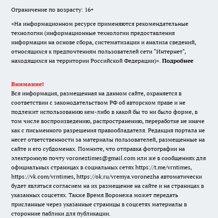
Ограничение по возрасту: 16+
«На информационном ресурсе применяются рекомендательные
технологии (информационные технологии предоставления
информации на основе сбора, систематизации и анализа сведений,
относящихся к предпочтениям пользователей сети "Интернет",
находящихся на территории Российской Федерации)».
Подробнее
Внимание!
Вся информация, размещенная на данном сайте, охраняется в
соответствии с законодательством РФ об авторском праве и не
подлежит использованию кем-либо в какой бы то ни было форме, в
том числе воспроизведению, распространению, переработке не иначе
как с письменного разрешения правообладателя. Редакция портала не
несет ответственности за материалы пользователей, размещенные на
сайте и его субдоменах. Помните, что отправка фотографии на
электронную почту voroneztimes@gmail.com или же в сообщениях для
официальных страницах в социальных сетях
https://t.me/vrntimes
,
https://vk.com/vrntimes
,
https://ok.ru/vremya.voronezha
автоматически
будет являться согласием на их размещение на сайте и на страницах в
указанных соцсетях. Также Время Воронежа может передать
присланные через указанные страницы в соцсетях материалы в
сторонние паблики для публикации.