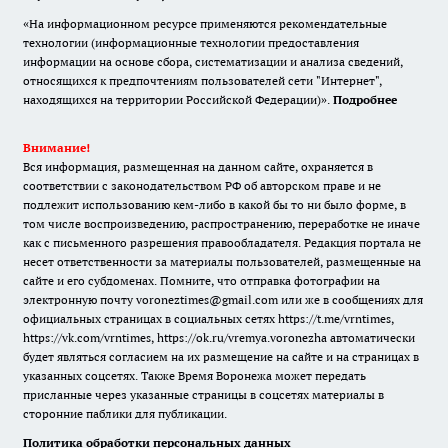
«На информационном ресурсе применяются рекомендательные
технологии (информационные технологии предоставления
информации на основе сбора, систематизации и анализа сведений,
относящихся к предпочтениям пользователей сети "Интернет",
находящихся на территории Российской Федерации)».
Подробнее
Внимание!
Вся информация, размещенная на данном сайте, охраняется в
соответствии с законодательством РФ об авторском праве и не
подлежит использованию кем-либо в какой бы то ни было форме, в
том числе воспроизведению, распространению, переработке не иначе
как с письменного разрешения правообладателя. Редакция портала не
несет ответственности за материалы пользователей, размещенные на
сайте и его субдоменах. Помните, что отправка фотографии на
электронную почту voroneztimes@gmail.com или же в сообщениях для
официальных страницах в социальных сетях
https://t.me/vrntimes
,
https://vk.com/vrntimes
,
https://ok.ru/vremya.voronezha
автоматически
будет являться согласием на их размещение на сайте и на страницах в
указанных соцсетях. Также Время Воронежа может передать
присланные через указанные страницы в соцсетях материалы в
сторонние паблики для публикации.
Политика обработки персональных данных