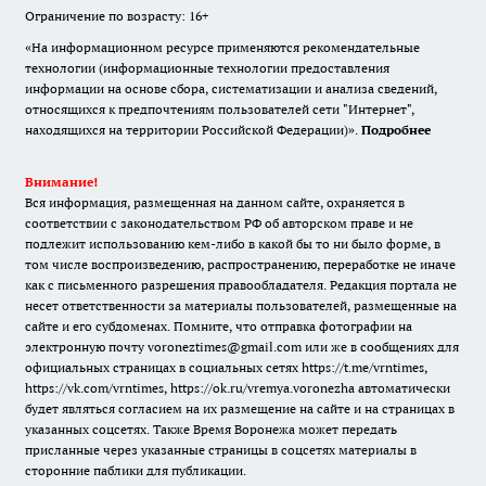
Ограничение по возрасту: 16+
«На информационном ресурсе применяются рекомендательные
технологии (информационные технологии предоставления
информации на основе сбора, систематизации и анализа сведений,
относящихся к предпочтениям пользователей сети "Интернет",
находящихся на территории Российской Федерации)».
Подробнее
Внимание!
Вся информация, размещенная на данном сайте, охраняется в
соответствии с законодательством РФ об авторском праве и не
подлежит использованию кем-либо в какой бы то ни было форме, в
том числе воспроизведению, распространению, переработке не иначе
как с письменного разрешения правообладателя. Редакция портала не
несет ответственности за материалы пользователей, размещенные на
сайте и его субдоменах. Помните, что отправка фотографии на
электронную почту voroneztimes@gmail.com или же в сообщениях для
официальных страницах в социальных сетях
https://t.me/vrntimes
,
https://vk.com/vrntimes
,
https://ok.ru/vremya.voronezha
автоматически
будет являться согласием на их размещение на сайте и на страницах в
указанных соцсетях. Также Время Воронежа может передать
присланные через указанные страницы в соцсетях материалы в
сторонние паблики для публикации.