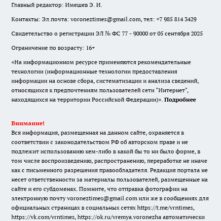
Главный редактор: Имешев Э. И.
Контакты: Эл.почта: voroneztimes@gmail.com, тел: +7 985 814 3429
Свидетельство о регистрации ЭЛ № ФС 77 - 90000 от 05 сентября 2025
Ограничение по возрасту: 16+
«На информационном ресурсе применяются рекомендательные
технологии (информационные технологии предоставления
информации на основе сбора, систематизации и анализа сведений,
относящихся к предпочтениям пользователей сети "Интернет",
находящихся на территории Российской Федерации)».
Подробнее
Внимание!
Вся информация, размещенная на данном сайте, охраняется в
соответствии с законодательством РФ об авторском праве и не
подлежит использованию кем-либо в какой бы то ни было форме, в
том числе воспроизведению, распространению, переработке не иначе
как с письменного разрешения правообладателя. Редакция портала не
несет ответственности за материалы пользователей, размещенные на
сайте и его субдоменах. Помните, что отправка фотографии на
электронную почту voroneztimes@gmail.com или же в сообщениях для
официальных страницах в социальных сетях
https://t.me/vrntimes
,
https://vk.com/vrntimes
,
https://ok.ru/vremya.voronezha
автоматически