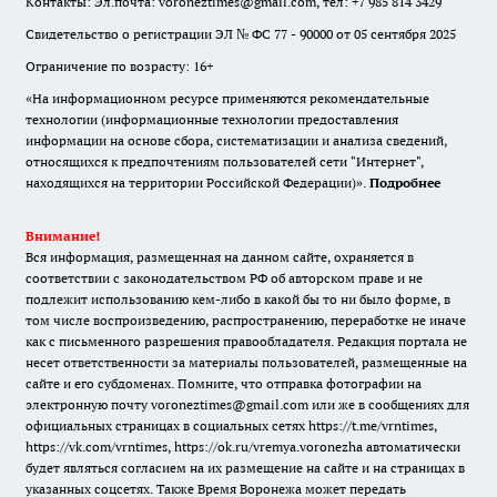
Контакты: Эл.почта: voroneztimes@gmail.com, тел: +7 985 814 3429
Свидетельство о регистрации ЭЛ № ФС 77 - 90000 от 05 сентября 2025
Ограничение по возрасту: 16+
«На информационном ресурсе применяются рекомендательные
технологии (информационные технологии предоставления
информации на основе сбора, систематизации и анализа сведений,
относящихся к предпочтениям пользователей сети "Интернет",
находящихся на территории Российской Федерации)».
Подробнее
Внимание!
Вся информация, размещенная на данном сайте, охраняется в
соответствии с законодательством РФ об авторском праве и не
подлежит использованию кем-либо в какой бы то ни было форме, в
том числе воспроизведению, распространению, переработке не иначе
как с письменного разрешения правообладателя. Редакция портала не
несет ответственности за материалы пользователей, размещенные на
сайте и его субдоменах. Помните, что отправка фотографии на
электронную почту voroneztimes@gmail.com или же в сообщениях для
официальных страницах в социальных сетях
https://t.me/vrntimes
,
https://vk.com/vrntimes
,
https://ok.ru/vremya.voronezha
автоматически
будет являться согласием на их размещение на сайте и на страницах в
указанных соцсетях. Также Время Воронежа может передать