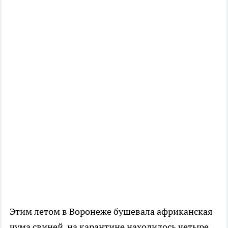
Этим летом в Воронеже бушевала африканская
чума свиней, на карантине находилось четыре