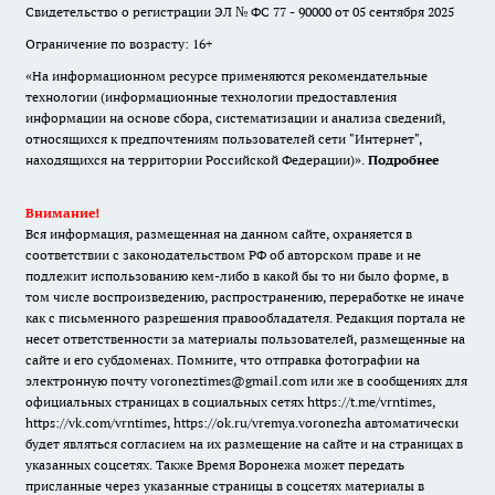
Свидетельство о регистрации ЭЛ № ФС 77 - 90000 от 05 сентября 2025
Ограничение по возрасту: 16+
«На информационном ресурсе применяются рекомендательные
технологии (информационные технологии предоставления
информации на основе сбора, систематизации и анализа сведений,
относящихся к предпочтениям пользователей сети "Интернет",
находящихся на территории Российской Федерации)».
Подробнее
Внимание!
Вся информация, размещенная на данном сайте, охраняется в
соответствии с законодательством РФ об авторском праве и не
подлежит использованию кем-либо в какой бы то ни было форме, в
том числе воспроизведению, распространению, переработке не иначе
как с письменного разрешения правообладателя. Редакция портала не
несет ответственности за материалы пользователей, размещенные на
сайте и его субдоменах. Помните, что отправка фотографии на
электронную почту voroneztimes@gmail.com или же в сообщениях для
официальных страницах в социальных сетях
https://t.me/vrntimes
,
https://vk.com/vrntimes
,
https://ok.ru/vremya.voronezha
автоматически
будет являться согласием на их размещение на сайте и на страницах в
указанных соцсетях. Также Время Воронежа может передать
присланные через указанные страницы в соцсетях материалы в