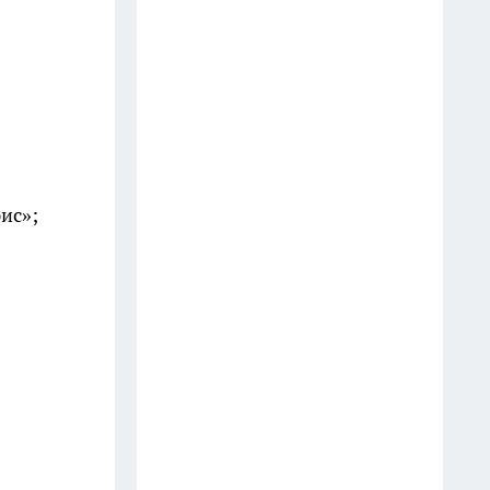
разрушают мозг — и 5,
которые спасают от деменции
14 июля
Далай-лама назвал 5 вещей,
которые забирают у женщины
счастье: многие делают это
ис»;
годами
10 июля
Готовлю сочный салат из
молодой капусты всего за 5
минут: хруст на весь дом —
миска пустеет мгновенно
28 июля
Инспектор попросил показать