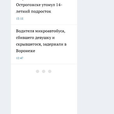
Острогожске утонул 14-
летний подросток
13:15
Водителя микроавтобуса,
сбившего девушку и
скрывшегося, задержали в
Воронеже
12:47
Убрала крошки на ночь — и
муравьи с кухни исчезли
сами: вот что нужно сделать
в первую очередь
12:28
Курьер из Воронежа потерял