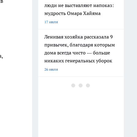
 в
люди не выставляют напоказ:
мудрость Омара Хайяма
17 июля
Ленивая хозяйка рассказала 9
привычек, благодаря которым
дома всегда чисто — больше
,
никаких генеральных уборок
26 июля
Почему сил нет даже после
отдыха: Борис Пастернак
ответил на этот вопрос очень
точно
20 июля
Крышки от бутылок больше не