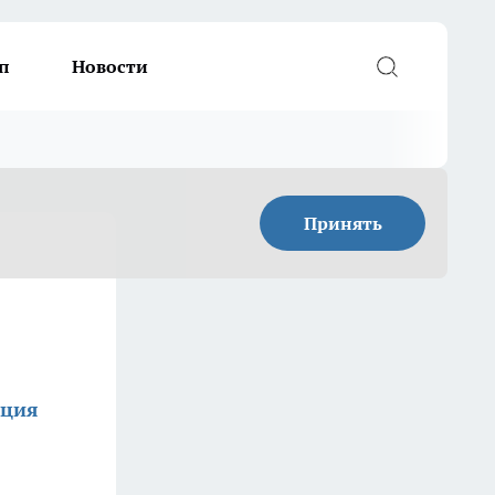
п
Новости
Принять
кция