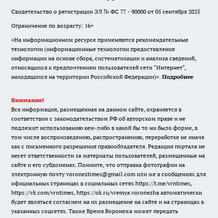
Свидетельство о регистрации ЭЛ № ФС 77 - 90000 от 05 сентября 2025
Ограничение по возрасту: 16+
«На информационном ресурсе применяются рекомендательные
технологии (информационные технологии предоставления
информации на основе сбора, систематизации и анализа сведений,
относящихся к предпочтениям пользователей сети "Интернет",
находящихся на территории Российской Федерации)».
Подробнее
Внимание!
Вся информация, размещенная на данном сайте, охраняется в
соответствии с законодательством РФ об авторском праве и не
подлежит использованию кем-либо в какой бы то ни было форме, в
том числе воспроизведению, распространению, переработке не иначе
как с письменного разрешения правообладателя. Редакция портала не
несет ответственности за материалы пользователей, размещенные на
сайте и его субдоменах. Помните, что отправка фотографии на
электронную почту voroneztimes@gmail.com или же в сообщениях для
официальных страницах в социальных сетях
https://t.me/vrntimes
,
https://vk.com/vrntimes
,
https://ok.ru/vremya.voronezha
автоматически
будет являться согласием на их размещение на сайте и на страницах в
указанных соцсетях. Также Время Воронежа может передать