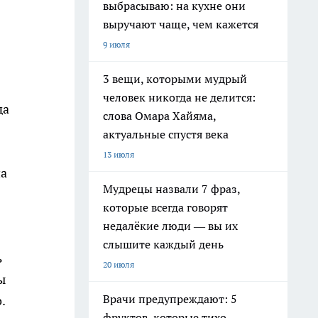
выбрасываю: на кухне они
выручают чаще, чем кажется
9 июля
3 вещи, которыми мудрый
человек никогда не делится:
да
слова Омара Хайяма,
актуальные спустя века
13 июля
на
Мудрецы назвали 7 фраз,
которые всегда говорят
недалёкие люди — вы их
слышите каждый день
ь
20 июля
ы
Врачи предупреждают: 5
.
фруктов, которые тихо