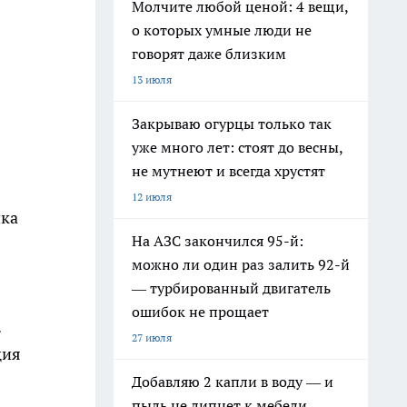
Молчите любой ценой: 4 вещи,
о которых умные люди не
говорят даже близким
13 июля
Закрываю огурцы только так
уже много лет: стоят до весны,
не мутнеют и всегда хрустят
12 июля
нка
На АЗС закончился 95-й:
можно ли один раз залить 92-й
— турбированный двигатель
ошибок не прощает
.
27 июля
ция
Добавляю 2 капли в воду — и
пыль не липнет к мебели