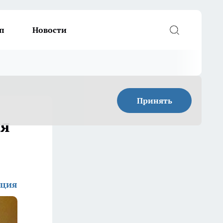
п
Новости
Принять
ся
кция