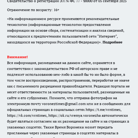
Свидетельство о регистрации ЭЛ № ФС 77 - 90000 от 05 сентября 2025
Ограничение по возрасту: 16+
«На информационном ресурсе применяются рекомендательные
технологии (информационные технологии предоставления
информации на основе сбора, систематизации и анализа сведений,
относящихся к предпочтениям пользователей сети "Интернет",
находящихся на территории Российской Федерации)».
Подробнее
Внимание!
Вся информация, размещенная на данном сайте, охраняется в
соответствии с законодательством РФ об авторском праве и не
подлежит использованию кем-либо в какой бы то ни было форме, в
том числе воспроизведению, распространению, переработке не иначе
как с письменного разрешения правообладателя. Редакция портала не
несет ответственности за материалы пользователей, размещенные на
сайте и его субдоменах. Помните, что отправка фотографии на
электронную почту voroneztimes@gmail.com или же в сообщениях для
официальных страницах в социальных сетях
https://t.me/vrntimes
,
https://vk.com/vrntimes
,
https://ok.ru/vremya.voronezha
автоматически
будет являться согласием на их размещение на сайте и на страницах в
указанных соцсетях. Также Время Воронежа может передать
присланные через указанные страницы в соцсетях материалы в