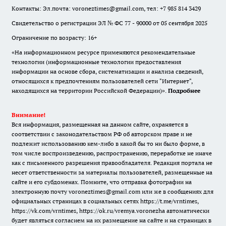
Контакты: Эл.почта: voroneztimes@gmail.com, тел: +7 985 814 3429
Свидетельство о регистрации ЭЛ № ФС 77 - 90000 от 05 сентября 2025
Ограничение по возрасту: 16+
«На информационном ресурсе применяются рекомендательные
технологии (информационные технологии предоставления
информации на основе сбора, систематизации и анализа сведений,
относящихся к предпочтениям пользователей сети "Интернет",
находящихся на территории Российской Федерации)».
Подробнее
Внимание!
Вся информация, размещенная на данном сайте, охраняется в
соответствии с законодательством РФ об авторском праве и не
подлежит использованию кем-либо в какой бы то ни было форме, в
том числе воспроизведению, распространению, переработке не иначе
как с письменного разрешения правообладателя. Редакция портала не
несет ответственности за материалы пользователей, размещенные на
сайте и его субдоменах. Помните, что отправка фотографии на
электронную почту voroneztimes@gmail.com или же в сообщениях для
официальных страницах в социальных сетях
https://t.me/vrntimes
,
https://vk.com/vrntimes
,
https://ok.ru/vremya.voronezha
автоматически
будет являться согласием на их размещение на сайте и на страницах в